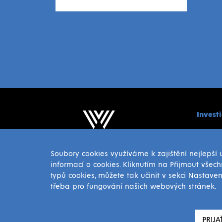
Invest
Energeti
Ocelové 
Soubory cookies využíváme k zajištění nejlepší
Hutníctv
informací o cookies. Kliknutím na Přijmout všech
Koksovn
typů cookies, můžete tak učinit v sekci Nastave
Skládkov
třeba pro fungování našich webových stránek.
+421 55 728 9513
slovakia@witkowitz.sk
PRIJA