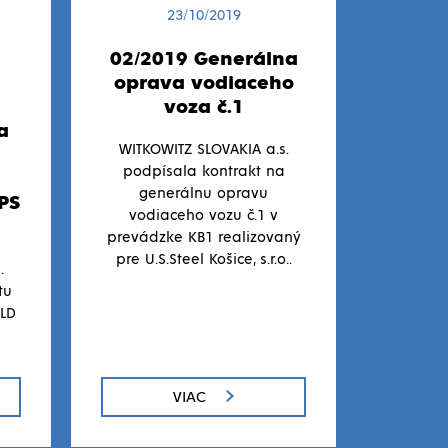
23/10/2019
02/2019 Generálna
oprava vodiaceho
voza č.1
a
WITKOWITZ SLOVAKIA a.s.
podpísala kontrakt na
generálnu opravu
PS
vodiaceho vozu č.1 v
prevádzke KB1 realizovaný
pre U.S.Steel Košice, s.r.o..
.
tu
ILD
VIAC