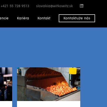
slovakia@witkowitz.sk
+421 55 728 9513
encie
Kariéra
Kontakt
Kontaktujte nás