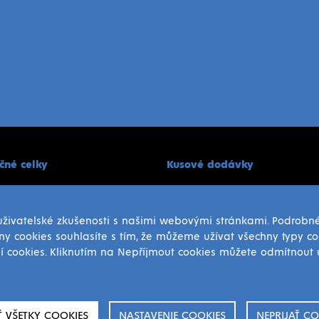
ičné celky
Kusové dodávky
ka
Oceľové fľaše
konštrukcie
Odliatky
 uživatelské zkušenosti s našimi webovými stránkami. Podrobné
o
Výkovky
ny cookies souhlasíte s tím, že můžeme užívat všechny typy coo
e
Prevodovky
ní cookies. Kliknutím na Nepříjmout cookies můžete odmítnout u
é stroje
Mlecie gule
Zvarence
Strojné opracovanie náhradních diel
Ť VŠETKY COOKIES
NASTAVENIE COOKIES
NEPRIJAŤ CO