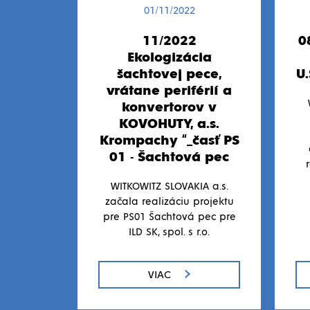
01/11/2022
11/2022
0
Ekologizácia
šachtovej pece,
U.
vrátane periférií a
konvertorov v
KOVOHUTY, a.s.
Krompachy “_časť PS
01 - Šachtová pec
WITKOWITZ SLOVAKIA a.s.
začala realizáciu projektu
pre PS01 Šachtová pec pre
ILD SK, spol. s r.o.
VIAC