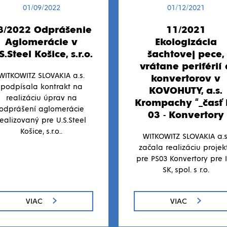
01/09/2022
01/12/2021
8/2022 Odprášenie
11/2021
Aglomerácie v
Ekologizácia
S.Steel Košice, s.r.o.
šachtovej pece,
vrátane periférií 
WITKOWITZ SLOVAKIA a.s.
konvertorov v
podpísala kontrakt na
KOVOHUTY, a.s.
realizáciu úprav na
Krompachy “_časť 
odprášení aglomerácie
03 - Konvertory
realizovaný pre U.S.Steel
Košice, s.r.o..
WITKOWITZ SLOVAKIA a.s
začala realizáciu projek
pre PS03 Konvertory pre 
SK, spol. s r.o.
VIAC
VIAC