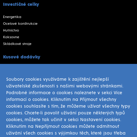
Investičné celky
Energetika
Ocelové konštrukcie
Hutníctvo
Koksovne
Skládkové stroje
Kusové dodávky
Oceľové fľaše
Odliatky
Soubory cookies využíváme k zajištění nejlepší
Výkovky
uživatelské zkušenosti s našimi webovými stránkami.
Prevodovky
Podrobné informace o cookies naleznete v sekci Více
Mlecie gule
informací o cookies. Kliknutím na Přijmout všechny
Zvarence
cookies souhlasíte s tím, že můžeme užívat všechny typy
Strojné opracovanie náhradních dielov
cookies. Chcete-li povolit užívání pouze některých typů
cookies, můžete tak učinit v sekci Nastavení cookies.
Ostatné
Kliknutím na Nepříjmout cookies můžete odmítnout
uživání všech cookies s výjimkou těch, které jsou třeba
Referencie