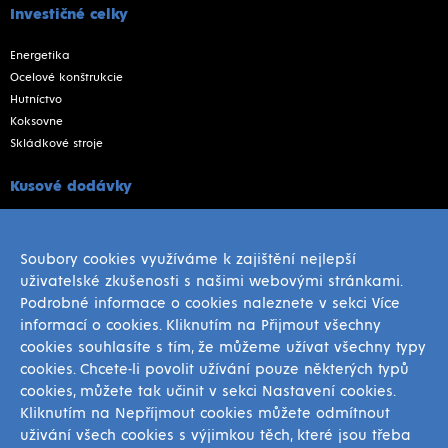
Investičné celky
Energetika
Ocelové konštrukcie
Hutníctvo
Koksovne
Skládkové stroje
Kusové dodávky
Oceľové fľaše
Odliatky
Soubory cookies využíváme k zajištění nejlepší
Výkovky
uživatelské zkušenosti s našimi webovými stránkami.
Prevodovky
Podrobné informace o cookies naleznete v sekci Více
Mlecie gule
informací o cookies. Kliknutím na Přijmout všechny
Zvarence
cookies souhlasíte s tím, že můžeme užívat všechny typy
Strojné opracovanie náhradních dielov
cookies. Chcete-li povolit užívání pouze některých typů
cookies, můžete tak učinit v sekci Nastavení cookies.
Ostatné
Kliknutím na Nepříjmout cookies můžete odmítnout
uživání všech cookies s výjimkou těch, které jsou třeba
Referencie